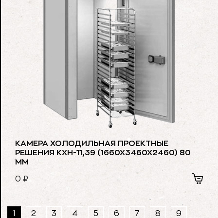
КАМЕРА ХОЛОДИЛЬНАЯ ПРОЕКТНЫЕ
РЕШЕНИЯ КХН-11,39 (1660Х3460Х2460) 80
ММ
0
₽
1
2
3
4
5
6
7
8
9