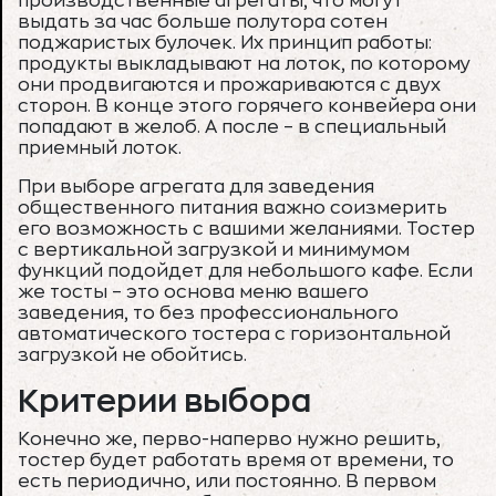
производственные агрегаты, что могут
выдать за час больше полутора сотен
поджаристых булочек. Их принцип работы:
продукты выкладывают на лоток, по которому
они продвигаются и прожариваются с двух
сторон. В конце этого горячего конвейера они
попадают в желоб. А после – в специальный
приемный лоток.
При выборе агрегата для заведения
общественного питания важно соизмерить
его возможность с вашими желаниями. Тостер
с вертикальной загрузкой и минимумом
функций подойдет для небольшого кафе. Если
же тосты – это основа меню вашего
заведения, то без профессионального
автоматического тостера с горизонтальной
загрузкой не обойтись.
Критерии выбора
Конечно же, перво-наперво нужно решить,
тостер будет работать время от времени, то
есть периодично, или постоянно. В первом